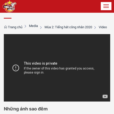
Toggl
navig
Media
Trang chủ
Mùa 2: Tiếng hát công nhân 2020
Video
Những ánh sao đêm