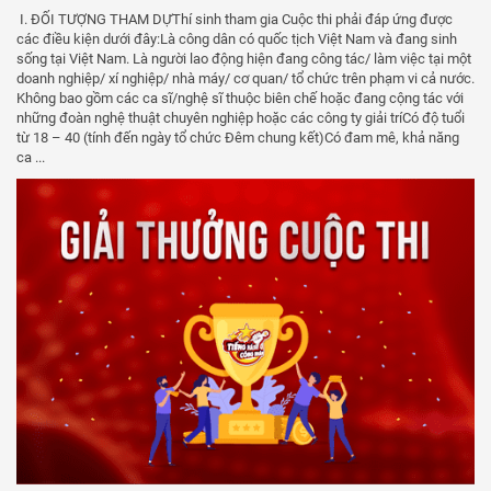
I. ĐỐI TƯỢNG THAM DỰThí sinh tham gia Cuộc thi phải đáp ứng được
các điều kiện dưới đây:Là công dân có quốc tịch Việt Nam và đang sinh
sống tại Việt Nam. Là người lao động hiện đang công tác/ làm việc tại một
doanh nghiệp/ xí nghiệp/ nhà máy/ cơ quan/ tổ chức trên phạm vi cả nước.
Không bao gồm các ca sĩ/nghệ sĩ thuộc biên chế hoặc đang cộng tác với
những đoàn nghệ thuật chuyên nghiệp hoặc các công ty giải tríCó độ tuổi
từ 18 – 40 (tính đến ngày tổ chức Đêm chung kết)Có đam mê, khả năng
ca ...