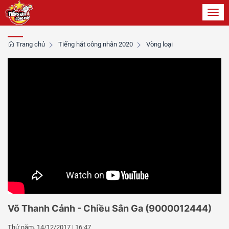
Toggl
navig
Trang chủ
Tiếng hát công nhân 2020
Vòng loại
Võ Thanh Cảnh - Chiều Sân Ga (9000012444)
Thứ năm, 14/12/2017 | 16:47