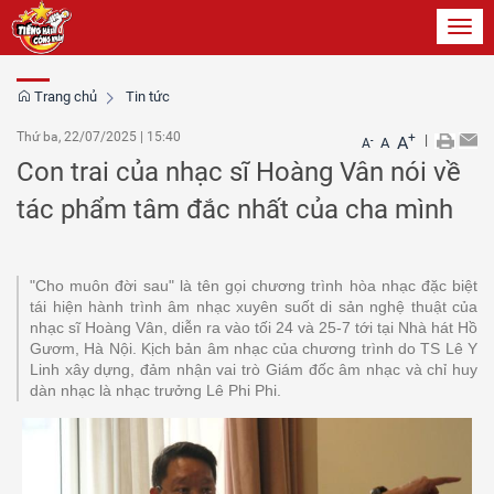
Toggl
navig
Trang chủ
Tin tức
Thứ ba, 22/07/2025
|
15:40
+
|
A
-
A
A
Con trai của nhạc sĩ Hoàng Vân nói về
tác phẩm tâm đắc nhất của cha mình
"Cho muôn đời sau" là tên gọi chương trình hòa nhạc đặc biệt
tái hiện hành trình âm nhạc xuyên suốt di sản nghệ thuật của
nhạc sĩ Hoàng Vân, diễn ra vào tối 24 và 25-7 tới tại Nhà hát Hồ
Gươm, Hà Nội. Kịch bản âm nhạc của chương trình do TS Lê Y
Linh xây dựng, đảm nhận vai trò Giám đốc âm nhạc và chỉ huy
dàn nhạc là nhạc trưởng Lê Phi Phi.