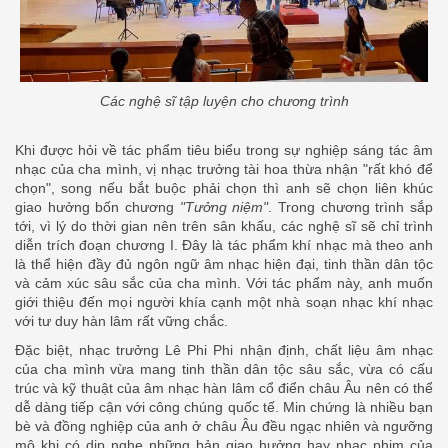
Các nghệ sĩ tập luyện cho chương trình
Khi được hỏi về tác phẩm tiêu biểu trong sự nghiệp sáng tác âm
nhạc của cha mình, vị nhạc trưởng tài hoa thừa nhận "rất khó để
chọn", song nếu bắt buộc phải chọn thì anh sẽ chọn liên khúc
giao hưởng bốn chương
"Tưởng niệm"
. Trong chương trình sắp
tới, vì lý do thời gian nên trên sân khấu, các nghệ sĩ sẽ chỉ trình
diễn trích đoạn chương I. Đây là tác phẩm khí nhạc mà theo anh
là thể hiện đầy đủ ngôn ngữ âm nhạc hiện đại, tinh thần dân tộc
và cảm xúc sâu sắc của cha mình. Với tác phẩm này, anh muốn
giới thiệu đến mọi người khía cạnh một nhà soạn nhạc khí nhạc
với tư duy hàn lâm rất vững chắc.
Đặc biệt, nhạc trưởng Lê Phi Phi nhận định, chất liệu âm nhạc
của cha mình vừa mang tinh thần dân tộc sâu sắc, vừa có cấu
trúc và kỹ thuật của âm nhạc hàn lâm cổ điển châu Âu nên có thể
dễ dàng tiếp cận với công chúng quốc tế. Min chứng là nhiều bạn
bè và đồng nghiệp của anh ở châu Âu đều ngạc nhiên và ngưỡng
mộ khi có dịp nghe những bản giao hưởng hay nhạc phim của