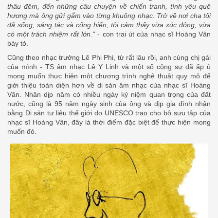
thâu đêm, đến những câu chuyện về chiến tranh, tình yêu quê
hương mà ông gửi gắm vào từng khuông nhạc. Trở về nơi cha tôi
đã sống, sáng tác và cống hiến, tôi cảm thấy vừa xúc động, vừa
có một trách nhiệm rất lớn."
- con trai út của nhạc sĩ Hoàng Vân
bày tỏ.
Cũng theo nhạc trưởng Lê Phi Phi, từ rất lâu rồi, anh cùng chị gái
của mình - TS âm nhạc Lê Y Linh và một số cộng sự đã ấp ủ
mong muốn thực hiện một chương trình nghệ thuật quy mô để
giới thiệu toàn diện hơn về di sản âm nhạc của nhạc sĩ Hoàng
Vân. Nhân dịp năm có nhiều ngày kỷ niệm quan trọng của đất
nước, cũng là 95 năm ngày sinh của ông và dịp gia đình nhận
bằng Di sản tư liệu thế giới do UNESCO trao cho bộ sưu tập của
nhạc sĩ Hoàng Vân, đây là thời điểm đặc biệt để thực hiện mong
muốn đó.