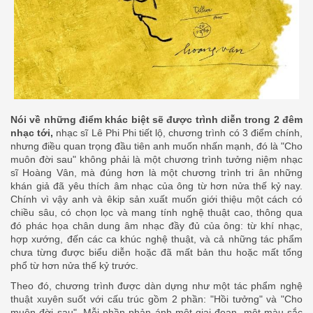
Nói về những điểm khác biệt sẽ được trình diễn trong 2 đêm
nhạc tới,
nhạc sĩ Lê Phi Phi tiết lộ, chương trình có 3 điểm chính,
nhưng điều quan trọng đầu tiên anh muốn nhấn mạnh, đó là "Cho
muôn đời sau" không phải là một chương trình tưởng niệm nhạc
sĩ Hoàng Vân, mà đúng hơn là một chương trình tri ân những
khán giả đã yêu thích âm nhạc của ông từ hơn nửa thế kỷ nay.
Chính vì vậy anh và êkip sản xuất muốn giới thiệu một cách có
chiều sâu, có chọn lọc và mang tính nghệ thuật cao, thông qua
đó phác họa chân dung âm nhạc đầy đủ của ông: từ khí nhạc,
hợp xướng, đến các ca khúc nghệ thuật, và cả những tác phẩm
chưa từng được biểu diễn hoặc đã mất bản thu hoặc mất tổng
phổ từ hơn nửa thế kỷ trước.
Theo đó, chương trình được dàn dựng như một tác phẩm nghệ
thuật xuyên suốt với cấu trúc gồm 2 phần: "Hồi tưởng" và "Cho
muôn đời sau". Mỗi phần phản ánh một giai đoạn, một màu sắc